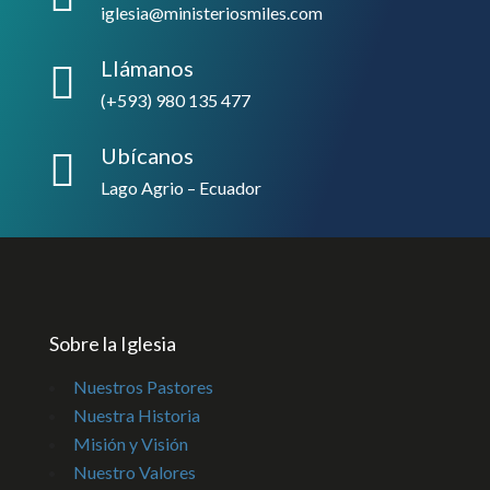
iglesia@ministeriosmiles.com
Llámanos

(+593) 980 135 477
Ubícanos

Lago Agrio – Ecuador
Sobre la Iglesia
Nuestros Pastores
Nuestra Historia
Misión y Visión
Nuestro Valores