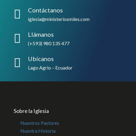
Contáctanos

iglesia@ministeriosmiles.com
Llámanos

(+593) 980 135 477
Ubícanos

Lago Agrio – Ecuador
Sobre la Iglesia
Nuestros Pastores
Nuestra Historia